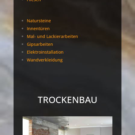
Natursteine
Innentüren
Mal- und Lackierarbeiten
Gipsarbeiten
Elektroinstallation
Wandverkleidung
TROCKENBAU