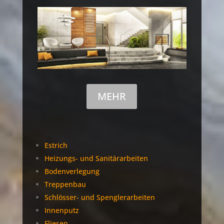
MEHR
Estrich
Heizungs- und Sanitärarbeiten
Bodenverlegung
Treppenbau
Schlösser- und Spenglerarbeiten
Innenputz
Fliesen