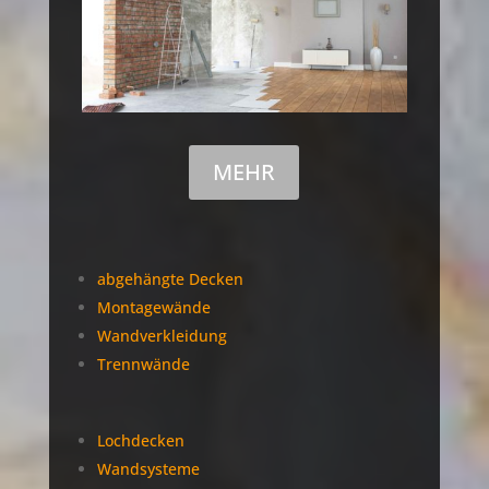
MEHR
abgehängte Decken
Montagewände
Wandverkleidung
Trennwände
Lochdecken
Wandsysteme